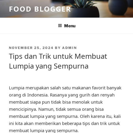
Skip
FOOD BLOGGER
to
content
Menu
POSTED
NOVEMBER 25, 2024
BY
ADMIN
ON
Tips dan Trik untuk Membuat
Lumpia yang Sempurna
Lumpia merupakan salah satu makanan favorit banyak
orang di Indonesia. Rasanya yang gurih dan renyah
membuat siapa pun tidak bisa menolak untuk
mencicipinya. Namun, tidak semua orang bisa
membuat lumpia yang sempurna. Oleh karena itu, kali
ini kita akan memberikan beberapa tips dan trik untuk
membuat lumpia yang sempurna.