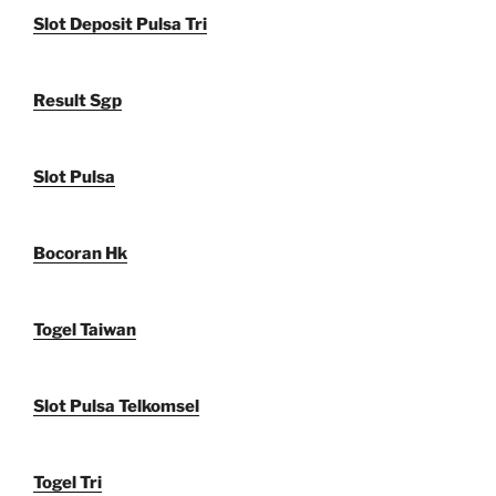
Slot Deposit Pulsa Tri
Result Sgp
Slot Pulsa
Bocoran Hk
Togel Taiwan
Slot Pulsa Telkomsel
Togel Tri