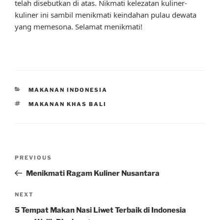
telah disebutkan di atas. Nikmati kelezatan kuliner-
kuliner ini sambil menikmati keindahan pulau dewata
yang memesona. Selamat menikmati!
CATEGORIES
MAKANAN INDONESIA
TAGS
MAKANAN KHAS BALI
Post
Previous
PREVIOUS
navigation
Post
Menikmati Ragam Kuliner Nusantara
Next
NEXT
Post
5 Tempat Makan Nasi Liwet Terbaik di Indonesia