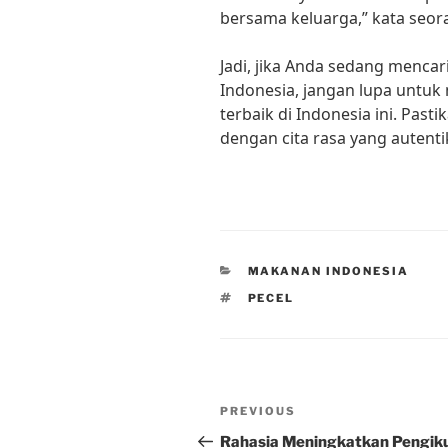
bersama keluarga,” kata seor
Jadi, jika Anda sedang mencar
Indonesia, jangan lupa untu
terbaik di Indonesia ini. Pas
dengan cita rasa yang autenti
CATEGORIES
MAKANAN INDONESIA
TAGS
PECEL
Post
Previous
PREVIOUS
navigation
Post
Rahasia Meningkatkan Pengiku