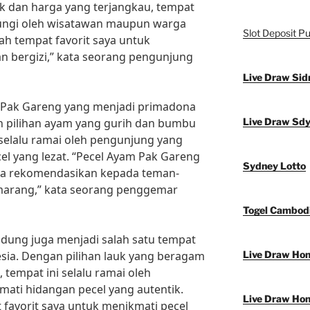
ik dan harga yang terjangkau, tempat
njungi oleh wisatawan maupun warga
Slot Deposit Pu
ah tempat favorit saya untuk
n bergizi,” kata seorang pengunjung
Live Draw Sid
 Pak Gareng yang menjadi primadona
an pilihan ayam yang gurih dan bumbu
Live Draw Sd
 selalu ramai oleh pengunjung yang
el yang lezat. “Pecel Ayam Pak Gareng
Sydney Lotto
aya rekomendasikan kepada teman-
arang,” kata seorang penggemar
Togel Cambod
andung juga menjadi salah satu tempat
esia. Dengan pilihan lauk yang beragam
Live Draw Ho
tempat ini selalu ramai oleh
ati hidangan pecel yang autentik.
Live Draw Ho
 favorit saya untuk menikmati pecel