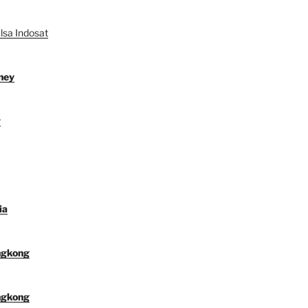
lsa Indosat
ney
y
ia
ngkong
ngkong