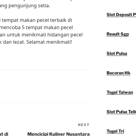
ang pengunjung setia.
Slot Deposit P
i tempat makan pecel terbaik di
k mencoba 5 tempat makan pecel
tikan untuk menikmati hidangan pecel
Result Sgp
k dan lezat. Selamat menikmati!
Slot Pulsa
Bocoran Hk
Togel Taiwan
Slot Pulsa Tel
NEXT
Next
Togel Tri
Post
t di
Mencicipi Kuliner Nusantara