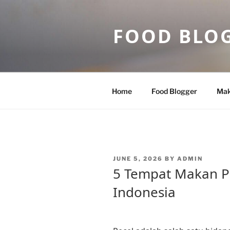
Skip
to
FOOD BLO
content
Home
Food Blogger
Mak
POSTED
JUNE 5, 2026
BY
ADMIN
ON
5 Tempat Makan Pe
Indonesia