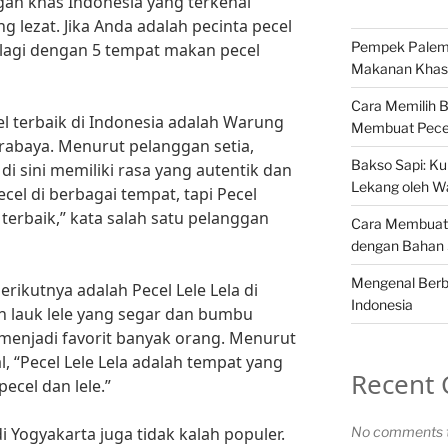
gan khas Indonesia yang terkenal
lezat. Jika Anda adalah pecinta pecel
Pempek Palemb
ng lagi dengan 5 tempat makan pecel
Makanan Khas 
Cara Memilih 
l terbaik di Indonesia adalah Warung
Membuat Pece
rabaya. Menurut pelanggan setia,
Bakso Sapi: Kul
i sini memiliki rasa yang autentik dan
Lekang oleh W
cel di berbagai tempat, tapi Pecel
terbaik,” kata salah satu pelanggan
Cara Membuat 
dengan Bahan
Mengenal Berba
rikutnya adalah Pecel Lele Lela di
Indonesia
an lauk lele yang segar dan bumbu
 menjadi favorit banyak orang. Menurut
, “Pecel Lele Lela adalah tempat yang
Recent
pecel dan lele.”
i Yogyakarta juga tidak kalah populer.
No comments t