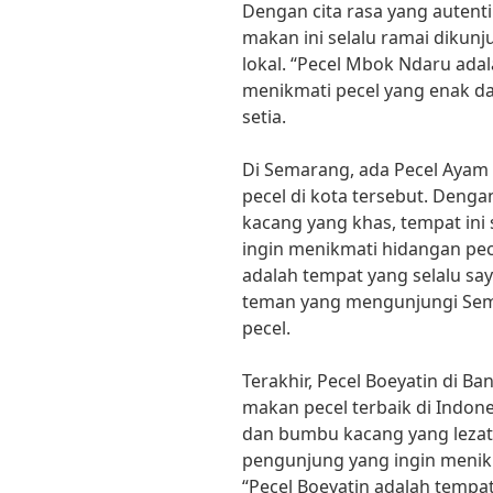
Dengan cita rasa yang autent
makan ini selalu ramai diku
lokal. “Pecel Mbok Ndaru adal
menikmati pecel yang enak da
setia.
Di Semarang, ada Pecel Ayam
pecel di kota tersebut. Deng
kacang yang khas, tempat ini
ingin menikmati hidangan pec
adalah tempat yang selalu s
teman yang mengunjungi Sem
pecel.
Terakhir, Pecel Boeyatin di B
makan pecel terbaik di Indon
dan bumbu kacang yang lezat, 
pengunjung yang ingin menikm
“Pecel Boeyatin adalah tempat