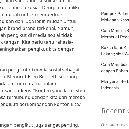
 salah satu kunci kesuksesan kita
ut di media sosial. Dengan memiliki
Pempek Palemb
ebih mudah untuk memperluas
Makanan Khas 
agikan dan juga lebih mudah untuk
an brand-brand terkenal. Namun,
Cara Memilih 
h pengikut di media sosial tidak
Membuat Pece
tangan. Kita perlu tahu rahasia-
Bakso Sapi: Kul
meningkatkan pengikut kita dengan
Lekang oleh W
Cara Membuat 
an pengikut di media sosial sebagai
dengan Bahan
si. Menurut Ellen Bennett, seorang
Mengenal Berba
i adalah kunci utama dalam
Indonesia
an audiens. “Konten yang konsisten
sa terhubung dengan kita dan mereka
 mengikuti perkembangan konten kita,”
Recent
 dengan pengikut juga sangat penting.
No comments t