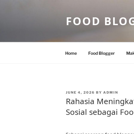
Skip
to
FOOD BLO
content
Home
Food Blogger
Mak
POSTED
JUNE 4, 2026
BY
ADMIN
ON
Rahasia Meningka
Sosial sebagai Fo