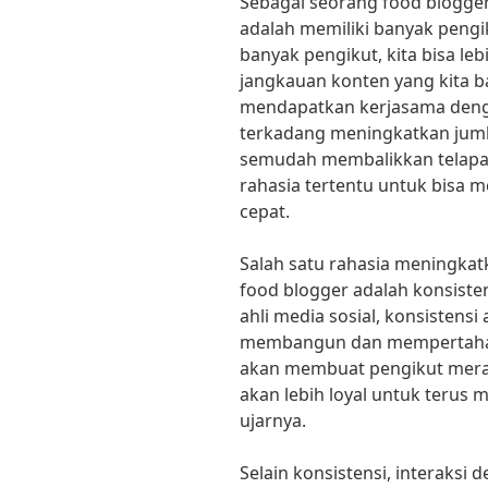
Sebagai seorang food blogger,
adalah memiliki banyak pengik
banyak pengikut, kita bisa l
jangkauan konten yang kita b
mendapatkan kerjasama deng
terkadang meningkatkan jumla
semudah membalikkan telapak 
rahasia tertentu untuk bisa 
cepat.
Salah satu rahasia meningkatk
food blogger adalah konsisten
ahli media sosial, konsistens
membangun dan mempertahank
akan membuat pengikut mera
akan lebih loyal untuk terus
ujarnya.
Selain konsistensi, interaksi