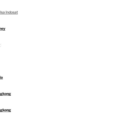
lsa Indosat
ney
y
ia
ngkong
ngkong