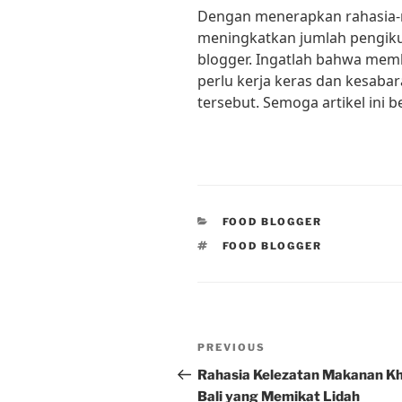
Dengan menerapkan rahasia-ra
meningkatkan jumlah pengikut
blogger. Ingatlah bahwa memb
perlu kerja keras dan kesab
tersebut. Semoga artikel ini 
CATEGORIES
FOOD BLOGGER
TAGS
FOOD BLOGGER
Post
Previous
PREVIOUS
navigation
Post
Rahasia Kelezatan Makanan K
Bali yang Memikat Lidah