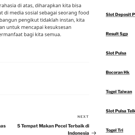
hasia di atas, diharapkan kita bisa
 di media sosial sebagai seorang food
Slot Deposit P
angun pengikut tidaklah instan, kita
aran untuk mencapai kesuksesan
bermanfaat bagi kita semua.
Result Sgp
Slot Pulsa
Bocoran Hk
Togel Taiwan
Slot Pulsa Tel
NEXT
Next
Post
has
5 Tempat Makan Pecel Terbaik di
Togel Tri
Indonesia