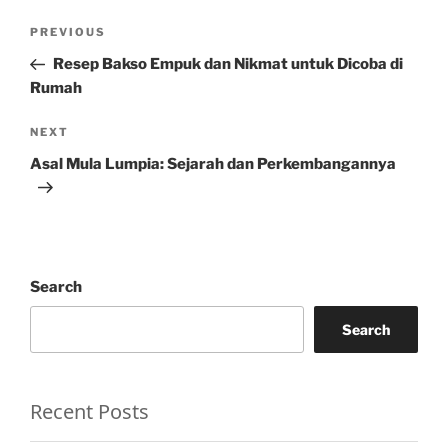
Post
Previous
PREVIOUS
navigation
Post
Resep Bakso Empuk dan Nikmat untuk Dicoba di
Rumah
Next
NEXT
Post
Asal Mula Lumpia: Sejarah dan Perkembangannya
Search
Search
Recent Posts