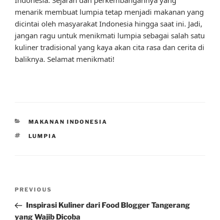
menarik membuat lumpia tetap menjadi makanan yang
dicintai oleh masyarakat Indonesia hingga saat ini. Jadi,
jangan ragu untuk menikmati lumpia sebagai salah satu
kuliner tradisional yang kaya akan cita rasa dan cerita di
baliknya. Selamat menikmati!
CATEGORIES
MAKANAN INDONESIA
TAGS
LUMPIA
Post
Previous
PREVIOUS
navigation
Post
Inspirasi Kuliner dari Food Blogger Tangerang
yang Wajib Dicoba