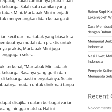
? Apalagi kalau camilannya praktis dan
 keluarga. Salah satu camilan yang
Bakso Sapi: Kul
artabak Mini. Martabak Mini menjadi
Lekang oleh W
ntuk menyenangkan lidah keluarga di
Cara Membuat 
dengan Bahan
an kecil dari martabak yang biasa kita
Mengenal Berba
 membuatnya mudah dan praktis untuk
Indonesia
anya praktis, Martabak Mini juga
 menggugah selera.
Nasi Liwet, M
Indonesia
oki terkenal, “Martabak Mini adalah
Pempek: Kuliner
 keluarga. Rasanya yang gurih dan
Menggoda Sel
i keluarga pasti menyukainya. Selain
embuatnya mudah untuk dinikmati tanpa
Recent
a dapat disajikan dalam berbagai varian
kacang, hingga matcha. Hal ini
No comments t