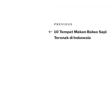
Post
Previous
PREVIOUS
navigation
Post
10 Tempat Makan Bakso Sapi
Terenak di Indonesia