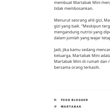
membuat Martabak Mini menjad
tidak membosankan.
Menurut seorang ahli gizi, M
gizi yang baik. “Meskipun ter
mengandung nutrisi yang dipe
dalam jumlah yang wajar tetap
Jadi, jika kamu sedang mencar
keluarga, Martabak Mini adala
Martabak Mini di rumah dan n
bersama orang terkasih.
CATEGORIES
FOOD BLOGGER
TAGS
MARTABAK