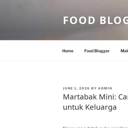
Skip
to
FOOD BLO
content
Home
Food Blogger
Mak
POSTED
JUNE 1, 2026
BY
ADMIN
ON
Martabak Mini: Ca
untuk Keluarga