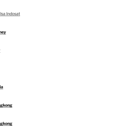
lsa Indosat
ney
y
ia
ngkong
ngkong