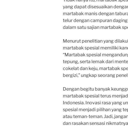
yang dapat disesuaikan dengan
martabak manis dengan tabura
telur dengan campuran daging 
dalam satu sajian martabak spe
Menurut penelitian yang dilakuk
martabak spesial memiliki kan
“Martabak spesial mengandung p
tepung, serta lemak dari ment
cokelat dan keju, martabak spe
bergizi,” ungkap seorang penelit
Dengan begitu banyak keunggula
martabak spesial terus menjad
Indonesia. Inovasi rasa yang
spesial menjadi pilihan yang t
atau teman-teman. Jadi, janga
dan rasakan sensasi nikmatnya