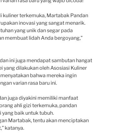
varian rasa baru yang wajib dicoba!
li kuliner terkemuka, Martabak Pandan
rupakan inovasi yang sangat menarik.
uhan yang unik dan segar pada
kan membuat lidah Anda bergoyang,”
ndan ini juga mendapat sambutan hangat
i yang dilakukan oleh Asosiasi Kuliner
en menyatakan bahwa mereka ingin
an varian rasa baru ini.
an juga diyakini memiliki manfaat
eorang ahli gizi terkemuka, pandan
yang baik untuk tubuh.
n Martabak, tentu akan menciptakan
,” katanya.