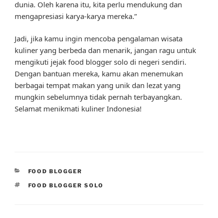
dunia. Oleh karena itu, kita perlu mendukung dan
mengapresiasi karya-karya mereka.”
Jadi, jika kamu ingin mencoba pengalaman wisata
kuliner yang berbeda dan menarik, jangan ragu untuk
mengikuti jejak food blogger solo di negeri sendiri.
Dengan bantuan mereka, kamu akan menemukan
berbagai tempat makan yang unik dan lezat yang
mungkin sebelumnya tidak pernah terbayangkan.
Selamat menikmati kuliner Indonesia!
CATEGORIES
FOOD BLOGGER
TAGS
FOOD BLOGGER SOLO