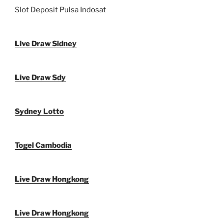
Slot Deposit Pulsa Indosat
Live Draw Sidney
Live Draw Sdy
Sydney Lotto
Togel Cambodia
Live Draw Hongkong
Live Draw Hongkong