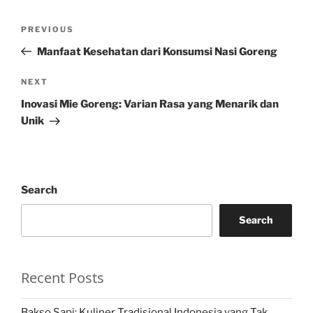
Post
Previous
PREVIOUS
navigation
Post
Manfaat Kesehatan dari Konsumsi Nasi Goreng
Next
NEXT
Post
Inovasi Mie Goreng: Varian Rasa yang Menarik dan
Unik
Search
Search
Recent Posts
Bakso Sapi: Kuliner Tradisional Indonesia yang Tak