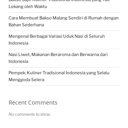
Lekang oleh Waktu
Cara Membuat Bakso Malang Sendiri di Rumah dengan
Bahan Sederhana
Mengenal Berbagai Variasi Uduk Nasi di Seluruh
Indonesia
Nasi Liwet, Makanan Beraroma dan Berwarna dari
Indonesia
Pempek: Kuliner Tradisional Indonesia yang Selalu
Menggoda Selera
Recent Comments
No comments to show.