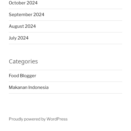
October 2024
September 2024
August 2024
July 2024
Categories
Food Blogger
Makanan Indonesia
Proudly powered by WordPress