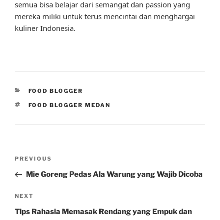
semua bisa belajar dari semangat dan passion yang
mereka miliki untuk terus mencintai dan menghargai
kuliner Indonesia.
CATEGORIES
FOOD BLOGGER
TAGS
FOOD BLOGGER MEDAN
Post
Previous
PREVIOUS
navigation
Post
Mie Goreng Pedas Ala Warung yang Wajib Dicoba
Next
NEXT
Post
Tips Rahasia Memasak Rendang yang Empuk dan