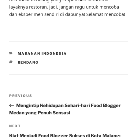
layaknya restoran. Jadi, jangan ragu untuk mencoba
dan eksperimen sendiri di dapur ya! Selamat mencoba!
CATEGORIES
MAKANAN INDONESIA
TAGS
RENDANG
Post
Previous
PREVIOUS
navigation
Post
Mengintip Kehidupan Sehari-hari Food Blogger
Medan yang Penuh Sensasi
Next
NEXT
Post
Kiat Menjadi Food Blogger Sukses di Kota Malang: