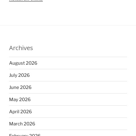
Archives
August 2026
July 2026
June 2026
May 2026
April 2026
March 2026
February 2026