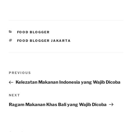
CATEGORIES
FOOD BLOGGER
TAGS
FOOD BLOGGER JAKARTA
Post
Previous
PREVIOUS
navigation
Post
Kelezatan Makanan Indonesia yang Wajib Dicoba
Next
NEXT
Post
Ragam Makanan Khas Bali yang Wajib Dicoba