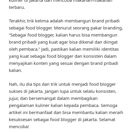
terbaru.
Terakhir, trik kelima adalah membangun brand pribadi
sebagai food blogger. Menurut seorang pakar branding,
“Sebagai food blogger, kalian harus bisa membangun
brand pribadi yang kuat agar bisa dikenal dan diingat
oleh pembaca.” Jadi, pastikan kalian memiliki identitas
yang kuat sebagai food blogger dan konsisten dalam
menyajikan konten yang sesuai dengan brand pribadi
kalian.
Nah, itu dia tips dan trik untuk menjadi food blogger
sukses di Jakarta. Jangan lupa untuk selalu konsisten,
jujur, dan bersemangat dalam membagikan
pengalaman kuliner kalian kepada pembaca. Semoga
artikel ini bermanfaat dan bisa membantu kalian meraih
kesuksesan sebagai food blogger di Jakarta. Selamat
mencoba!