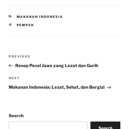
CATEGORIES
MAKANAN INDONESIA
TAGS
PEMPEK
Post
Previous
PREVIOUS
navigation
Post
Resep Pecel Jawa yang Lezat dan Gurih
Next
NEXT
Post
Makanan Indonesia: Lezat, Sehat, dan Bergizi
Search
Search