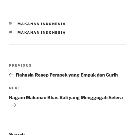
CATEGORIES
MAKANAN INDONESIA
TAGS
MAKANAN INDONESIA
Post
Previous
PREVIOUS
navigation
Post
Rahasia Resep Pempek yang Empuk dan Gurih
Next
NEXT
Post
Ragam Makanan Khas Bali yang Menggugah Selera
Search