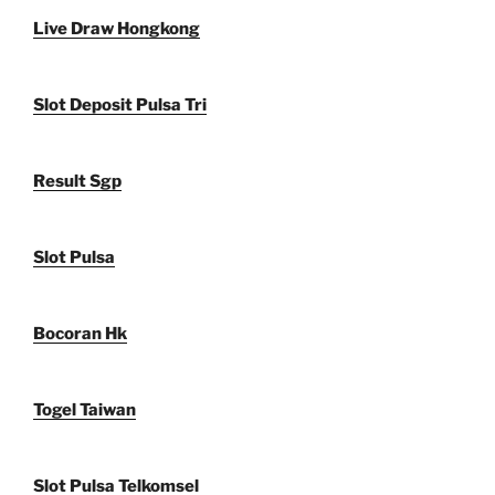
Live Draw Hongkong
Slot Deposit Pulsa Tri
Result Sgp
Slot Pulsa
Bocoran Hk
Togel Taiwan
Slot Pulsa Telkomsel