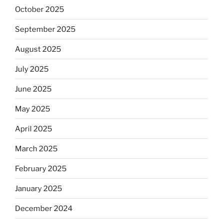
October 2025
September 2025
August 2025
July 2025
June 2025
May 2025
April 2025
March 2025
February 2025
January 2025
December 2024