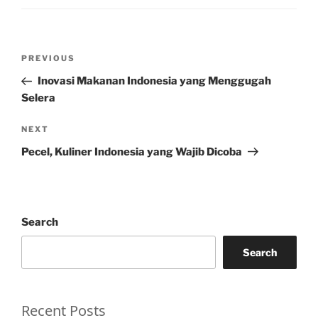
Post
Previous
PREVIOUS
navigation
Post
Inovasi Makanan Indonesia yang Menggugah
Selera
Next
NEXT
Post
Pecel, Kuliner Indonesia yang Wajib Dicoba
Search
Search
Recent Posts