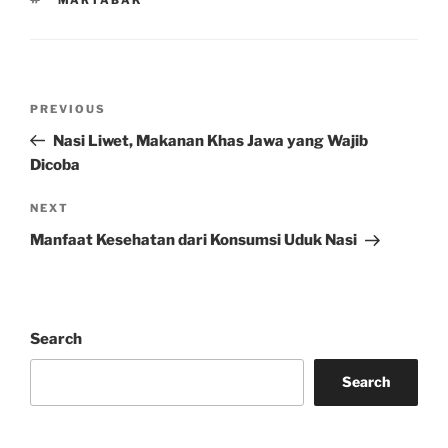
Post
Previous
PREVIOUS
navigation
Post
Nasi Liwet, Makanan Khas Jawa yang Wajib
Dicoba
Next
NEXT
Post
Manfaat Kesehatan dari Konsumsi Uduk Nasi
Search
Search