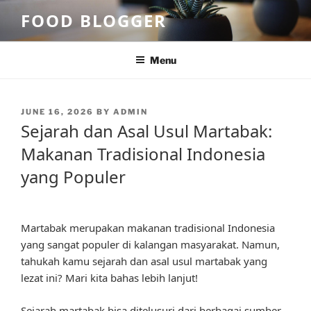
Skip
FOOD BLOGGER
to
content
Menu
POSTED
JUNE 16, 2026
BY
ADMIN
ON
Sejarah dan Asal Usul Martabak:
Makanan Tradisional Indonesia
yang Populer
Martabak merupakan makanan tradisional Indonesia
yang sangat populer di kalangan masyarakat. Namun,
tahukah kamu sejarah dan asal usul martabak yang
lezat ini? Mari kita bahas lebih lanjut!
Sejarah martabak bisa ditelusuri dari berbagai sumber